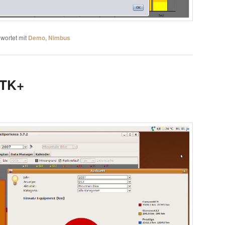
wortet mit
Demo
,
Nimbus
GTK+