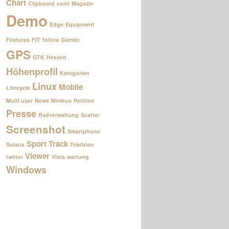
Chart
Clipboard
com! Magazin
Demo
Edge
Equipment
Features
FIT
follow
Garmin
GPS
GTK
Hessen
Höhenprofil
Kategorien
Linux
Mobile
Lifecycle
Multi user
News
Nimbus
Petition
Presse
Radverwaltung
Scatter
Screenshot
Smartphone
Sport
Track
Solaris
Triathlon
Viewer
twitter
Vista
wartung
Windows