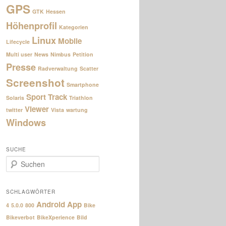
GPS
GTK
Hessen
Höhenprofil
Kategorien
Linux
Mobile
Lifecycle
Multi user
News
Nimbus
Petition
Presse
Radverwaltung
Scatter
Screenshot
Smartphone
Sport
Track
Solaris
Triathlon
Viewer
twitter
Vista
wartung
Windows
SUCHE
S
u
c
h
SCHLAGWÖRTER
e
Android
App
4
5.0.0
800
Bike
n
Bikeverbot
BikeXperience
Bild