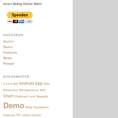
einem Betrag Deiner Wahl!
KATEGORIEN
Archiv
Demo
Features
News
Presse
SCHLAGWÖRTER
Android
App
4
5.0.0
800
Bike
Bikeverbot
BikeXperience
Bild
Chart
Clipboard
com! Magazin
Demo
Edge
Equipment
Features
FIT
follow
Garmin